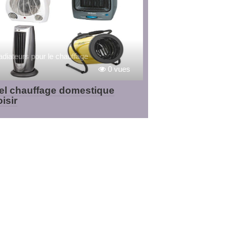
diateurs pour le chauffage
0 vues
el chauffage domestique
isir