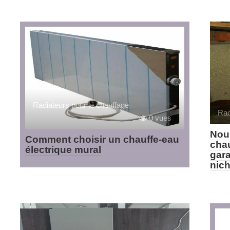
Radiateurs pour le chauffage
Rad
0 vues
Nous
Comment choisir un chauffe-eau
chau
électrique mural
gara
nic