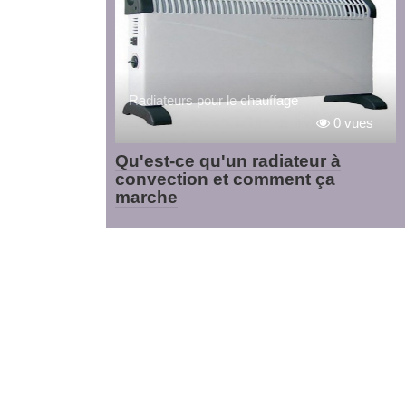
Radiateurs pour le chauffage
0 vues
Qu'est-ce qu'un radiateur à
convection et comment ça
marche
Navigation
des
articles