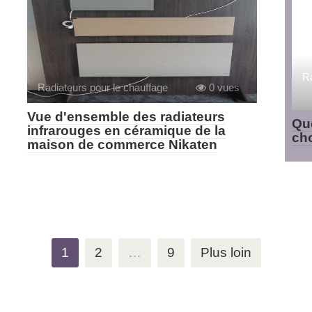
Ra
Radiateurs pour le chauffage
0 vues
Vue d'ensemble des radiateurs
Qu
infrarouges en céramique de la
cho
maison de commerce Nikaten
1
2
…
9
Plus loin