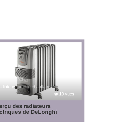
diateurs pour le chauffage
10 vues
erçu des radiateurs
ectriques de DeLonghi