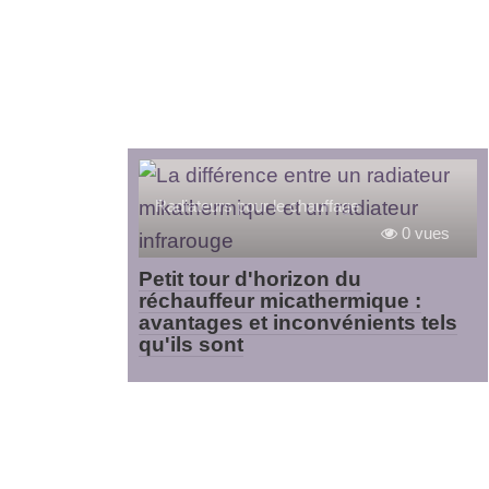
Radiateurs pour le chauffage
0 vues
Petit tour d'horizon du
réchauffeur micathermique :
avantages et inconvénients tels
qu'ils sont