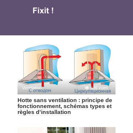
Aller
au
contenu
Ventilation
636 vues
Hotte sans ventilation : principe de
fonctionnement, schémas types et
règles d'installation