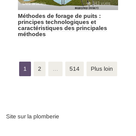
Des articles
343 vues
Méthodes de forage de puits :
principes technologiques et
caractéristiques des principales
méthodes
Navigation
1
2
…
514
Plus loin
des
articles
Site sur la plomberie